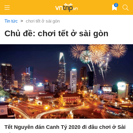
Skip
0
to
content
Tin tức
>
chơi tết ở sài gòn
Chủ đề: chơi tết ở sài gòn
Tết Nguyên đán Canh Tý 2020 đi đâu chơi ở Sài