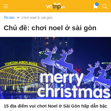
Skip
0
to
content
Tin tức
>
chơi noel ở sài gòn
Chủ đề: chơi noel ở sài gòn
15 địa điểm vui chơi Noel ở Sài Gòn hấp dẫn bậc