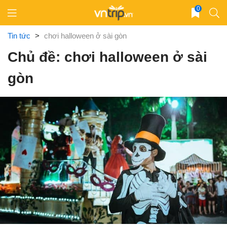
Skip
0
to
content
Tin tức
>
chơi halloween ở sài gòn
Chủ đề: chơi halloween ở sài
gòn