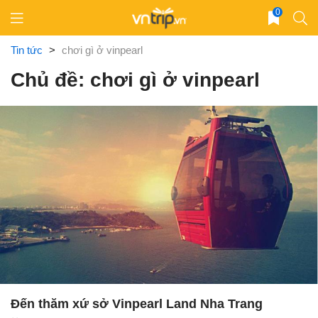
Skip
0
to
content
Tin tức
>
chơi gì ở vinpearl
Chủ đề: chơi gì ở vinpearl
Đến thăm xứ sở Vinpearl Land Nha Trang