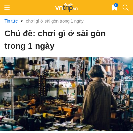
Skip
0
to
content
Tin tức
>
chơi gì ở sài gòn trong 1 ngày
Chủ đề: chơi gì ở sài gòn
trong 1 ngày