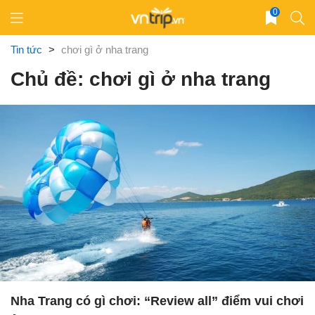
Skip
0
to
content
Tin tức
>
chơi gì ở nha trang
Chủ đề: chơi gì ở nha trang
Nha Trang có gì chơi: “Review all” điểm vui chơi