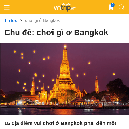
Skip
0
to
content
Tin tức
>
chơi gì ở Bangkok
Chủ đề: chơi gì ở Bangkok
15 địa điểm vui chơi ở Bangkok phải đến một