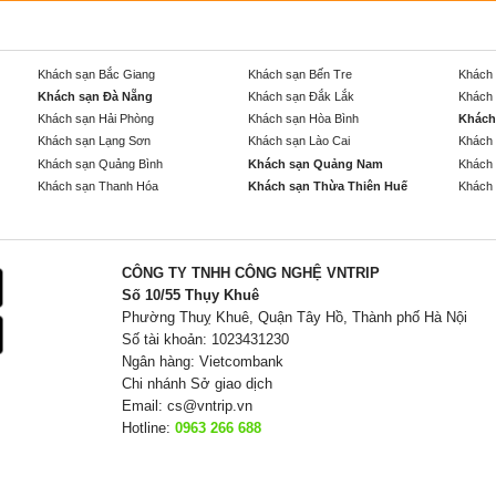
Khách sạn Bắc Giang
Khách sạn Bến Tre
Khách 
Khách sạn Đà Nẵng
Khách sạn Đắk Lắk
Khách 
Khách sạn Hải Phòng
Khách sạn Hòa Bình
Khách
Khách sạn Lạng Sơn
Khách sạn Lào Cai
Khách 
Khách sạn Quảng Bình
Khách sạn Quảng Nam
Khách 
Khách sạn Thanh Hóa
Khách sạn Thừa Thiên Huế
Khách 
CÔNG TY TNHH CÔNG NGHỆ VNTRIP
Số 10/55 Thụy Khuê
Phường Thuỵ Khuê, Quận Tây Hồ, Thành phố Hà Nội
Số tài khoản: 1023431230
Ngân hàng: Vietcombank
Chi nhánh Sở giao dịch
Email:
cs@vntrip.vn
Hotline:
0963 266 688