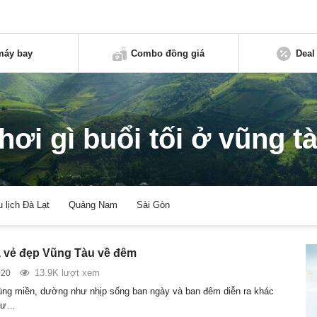
máy bay
Combo đồng giá
Deal
hơi gì buổi tối ở vũng t
u lịch Đà Lạt
Quảng Nam
Sài Gòn
 vẻ đẹp Vũng Tàu về đêm
13.9K lượt xem
020
ng miền, dường như nhịp sống ban ngày và ban đêm diễn ra khác
như…