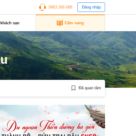
0963 266 688
Đăng nhập
 khách sạn
Cẩm nang
àu
Đã quan tâm