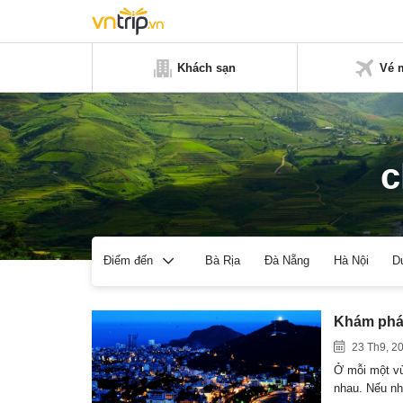
Khách sạn
Vé 
c
Bà Rịa
Đà Nẵng
Hà Nội
D
Điểm đến
Khám phá
23 Th9, 2
Ở mỗi một vù
nhau. Nếu 