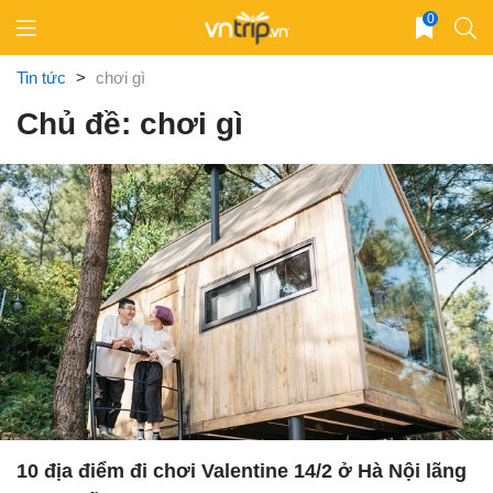
Skip
0
to
content
Tin tức
>
chơi gì
Chủ đề: chơi gì
10 địa điểm đi chơi Valentine 14/2 ở Hà Nội lãng