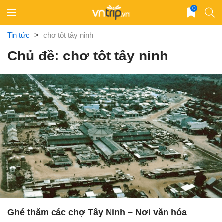
Skip
0
to
content
Tin tức
>
chơ tôt tây ninh
Chủ đề: chơ tôt tây ninh
Ghé thăm các chợ Tây Ninh – Nơi văn hóa