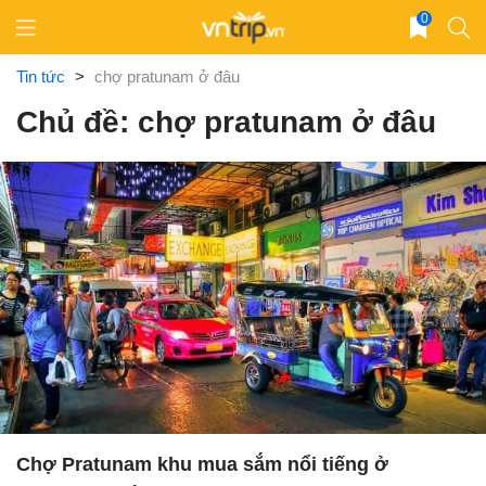
Skip
0
to
content
Tin tức
>
chợ pratunam ở đâu
Chủ đề: chợ pratunam ở đâu
Chợ Pratunam khu mua sắm nổi tiếng ở