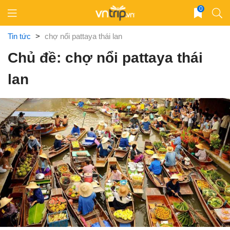
Skip
0
to
content
Tin tức
>
chợ nổi pattaya thái lan
Chủ đề: chợ nổi pattaya thái
lan