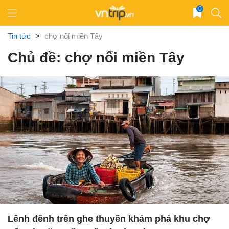
Skip
0
to
content
Tin tức
>
chợ nổi miền Tây
Chủ đề: chợ nổi miền Tây
Lênh đênh trên ghe thuyền khám phá khu chợ