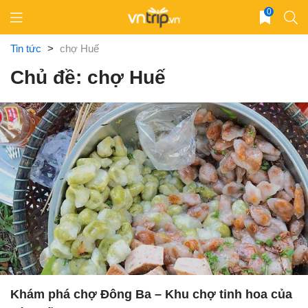
Skip
0
to
content
Tin tức
>
chợ Huế
Chủ đề: chợ Huế
Khám phá chợ Đông Ba – Khu chợ tinh hoa của