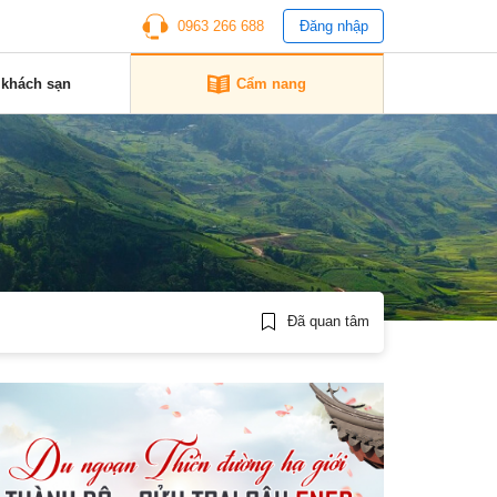
0963 266 688
Đăng nhập
 khách sạn
Cẩm nang
Đã quan tâm