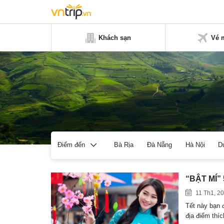
Khách sạn
Vé 
Bà Rịa
Đà Nẵng
Hà Nội
D
Điểm đến
“BẬT MÍ” 
11 Th1, 2
Tết này bạn 
địa điểm thí