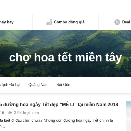
máy bay
Combo đồng giá
Deal
chợ hoa tết miền tây
u lịch Đà Lạt
Quảng Nam
Sài Gòn
5 đường hoa ngày Tết đẹp “MÊ LI” tại miền Nam 2018
3.9K lượt xem
018
đã biết đi đâu chơi chưa? Những con đường hoa ngày Tết chính là
ch…