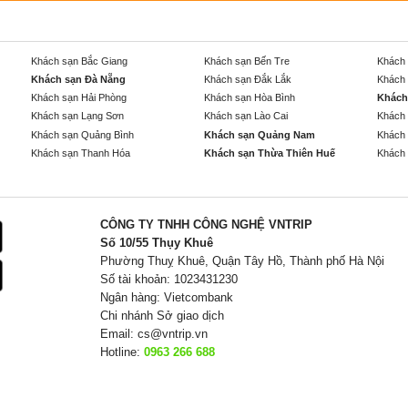
Khách sạn Bắc Giang
Khách sạn Bến Tre
Khách 
Khách sạn Đà Nẵng
Khách sạn Đắk Lắk
Khách 
Khách sạn Hải Phòng
Khách sạn Hòa Bình
Khách
Khách sạn Lạng Sơn
Khách sạn Lào Cai
Khách 
Khách sạn Quảng Bình
Khách sạn Quảng Nam
Khách 
Khách sạn Thanh Hóa
Khách sạn Thừa Thiên Huế
Khách 
CÔNG TY TNHH CÔNG NGHỆ VNTRIP
Số 10/55 Thụy Khuê
Phường Thuỵ Khuê, Quận Tây Hồ, Thành phố Hà Nội
Số tài khoản: 1023431230
Ngân hàng: Vietcombank
Chi nhánh Sở giao dịch
Email:
cs@vntrip.vn
Hotline:
0963 266 688