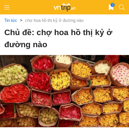
Skip
0
to
content
Tin tức
>
chợ hoa hồ thị kỷ ở đường nào
Chủ đề: chợ hoa hồ thị kỷ ở
đường nào