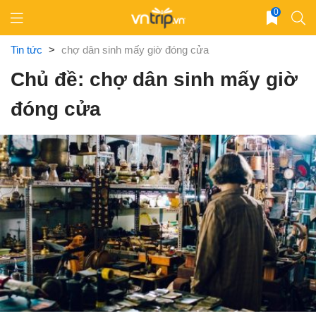
Skip
0
to
content
Tin tức
>
chợ dân sinh mấy giờ đóng cửa
Chủ đề: chợ dân sinh mấy giờ
đóng cửa