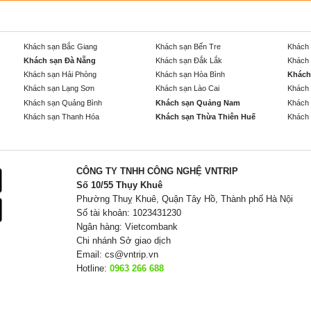
Khách sạn Bắc Giang
Khách sạn Bến Tre
Khách 
Khách sạn Đà Nẵng
Khách sạn Đắk Lắk
Khách 
Khách sạn Hải Phòng
Khách sạn Hòa Bình
Khách
Khách sạn Lạng Sơn
Khách sạn Lào Cai
Khách 
Khách sạn Quảng Bình
Khách sạn Quảng Nam
Khách 
Khách sạn Thanh Hóa
Khách sạn Thừa Thiên Huế
Khách 
CÔNG TY TNHH CÔNG NGHỆ VNTRIP
Số 10/55 Thụy Khuê
Phường Thuỵ Khuê, Quận Tây Hồ, Thành phố Hà Nội
Số tài khoản: 1023431230
Ngân hàng: Vietcombank
Chi nhánh Sở giao dịch
Email:
cs@vntrip.vn
Hotline:
0963 266 688