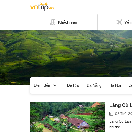
Khách sạn
Vé 
Bà Rịa
Đà Nẵng
Hà Nội
D
Điểm đến
Làng Cù L
02 Th6, 2
Làng Cù Lần 
những…