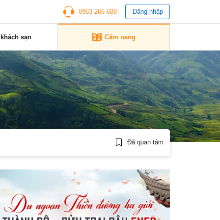
0963 266 688
Đăng nhập
 khách sạn
Cẩm nang
Đã quan tâm