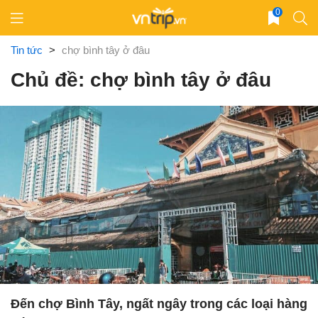
Skip
0
to
content
Tin tức
>
chợ bình tây ở đâu
Chủ đề: chợ bình tây ở đâu
Đến chợ Bình Tây, ngất ngây trong các loại hàng