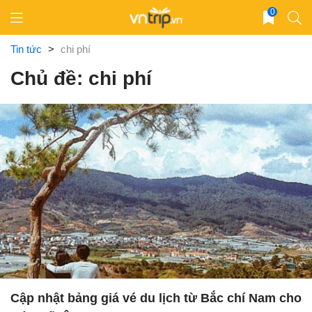
Skip
0
to
content
Tin tức
>
chi phí
Chủ đề: chi phí
Cập nhật bảng giá vé du lịch từ Bắc chí Nam cho