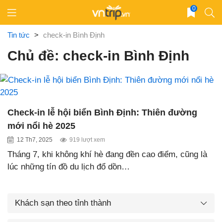
Skip
0
to
content
Tin tức
>
check-in Bình Định
Chủ đề: check-in Bình Định
Check-in lễ hội biển Bình Định: Thiên đường
mới nổi hè 2025
12 Th7, 2025
919 lượt xem
Tháng 7, khi không khí hè đang đền cao điểm, cũng là
lúc những tín đồ du lịch đổ dồn…
Khách sạn theo tỉnh thành