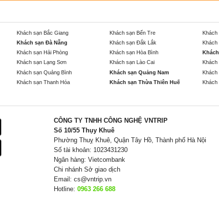
Khách sạn Bắc Giang
Khách sạn Bến Tre
Khách 
Khách sạn Đà Nẵng
Khách sạn Đắk Lắk
Khách 
Khách sạn Hải Phòng
Khách sạn Hòa Bình
Khách
Khách sạn Lạng Sơn
Khách sạn Lào Cai
Khách 
Khách sạn Quảng Bình
Khách sạn Quảng Nam
Khách 
Khách sạn Thanh Hóa
Khách sạn Thừa Thiên Huế
Khách 
CÔNG TY TNHH CÔNG NGHỆ VNTRIP
Số 10/55 Thụy Khuê
Phường Thuỵ Khuê, Quận Tây Hồ, Thành phố Hà Nội
Số tài khoản: 1023431230
Ngân hàng: Vietcombank
Chi nhánh Sở giao dịch
Email:
cs@vntrip.vn
Hotline:
0963 266 688