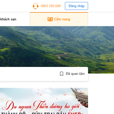
0963 266 688
Đăng nhập
 khách sạn
Cẩm nang
Đã quan tâm