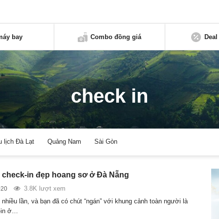
máy bay
Combo đồng giá
Deal
check in
u lịch Đà Lạt
Quảng Nam
Sài Gòn
m check-in đẹp hoang sơ ở Đà Nẵng
3.8K lượt xem
020
nhiều lần, và bạn đã có chút “ngán” với khung cảnh toàn người là
-in ở…