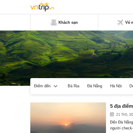
Khách sạn
Vé 
Bà Rịa
Đà Nẵng
Hà Nội
D
Điểm đến
5 địa điể
21 Th5, 2
Đến Đà Nẵng 
người check