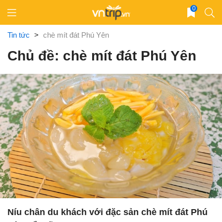
Skip
0
to
content
Tin tức
>
chè mít đát Phú Yên
Chủ đề: chè mít đát Phú Yên
Níu chân du khách với đặc sản chè mít đát Phú