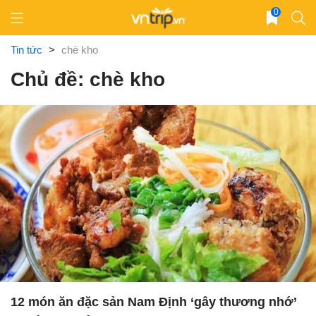
Skip
0
to
content
Tin tức
>
chè kho
Chủ đề: chè kho
12 món ăn đặc sản Nam Định ‘gây thương nhớ’