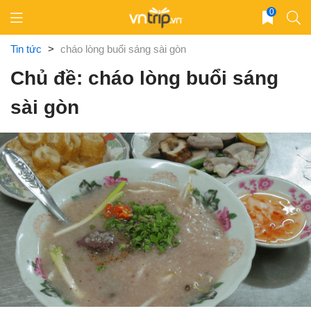
Skip
0
to
content
Tin tức
>
cháo lòng buổi sáng sài gòn
Chủ đề: cháo lòng buổi sáng
sài gòn