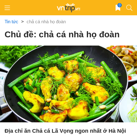
Skip
0
to
content
Tin tức
>
chả cá nhà họ đoàn
Chủ đề: chả cá nhà họ đoàn
Địa chỉ ăn Chả cá Lã Vọng ngon nhất ở Hà Nội