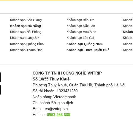
Khách sạn Bắc Giang
Khách sạn Bến Tre
Khách 
Khách sạn Đà Nẵng
Khách sạn Đắk Lắk
Khách 
Khách sạn Hải Phòng
Khách sạn Hòa Bình
Khách
Khách sạn Lạng Sơn
Khách sạn Lào Cai
Khách 
Khách sạn Quảng Bình
Khách sạn Quảng Nam
Khách 
Khách sạn Thanh Hóa
Khách sạn Thừa Thiên Huế
Khách 
CÔNG TY TNHH CÔNG NGHỆ VNTRIP
Số 10/55 Thụy Khuê
Phường Thuỵ Khuê, Quận Tây Hồ, Thành phố Hà Nội
Số tài khoản: 1023431230
Ngân hàng: Vietcombank
Chi nhánh Sở giao dịch
Email:
cs@vntrip.vn
Hotline:
0963 266 688