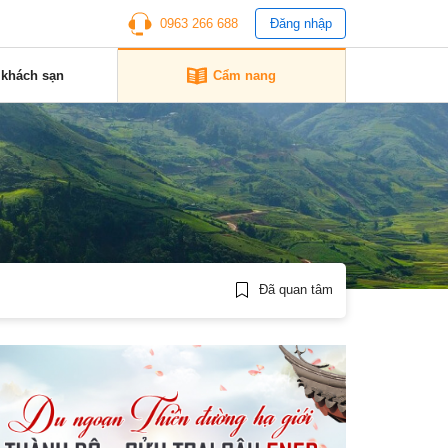
0963 266 688
Đăng nhập
 khách sạn
Cẩm nang
Đã quan tâm