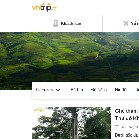
Khách sạn
Vé 
Bà Rịa
Đà Nẵng
Hà Nội
D
Điểm đến
Ghé thăm 
Thủ đô Kh
20 Th4, 2
Dưới gốc đa 