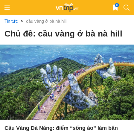
Skip
0
to
content
Tin tức
>
cầu vàng ở bà nà hill
Chủ đề: cầu vàng ở bà nà hill
Cầu Vàng Đà Nẵng: điểm “sống ảo” làm bấn