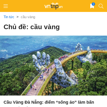
Skip
0
to
content
Tin tức
>
cầu vàng
Chủ đề: cầu vàng
Cầu Vàng Đà Nẵng: điểm “sống ảo” làm bấn