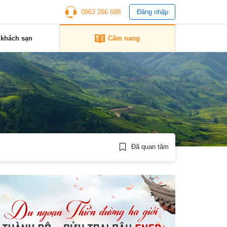
0963 266 688
Đăng nhập
 khách sạn
Cẩm nang
Đã quan tâm