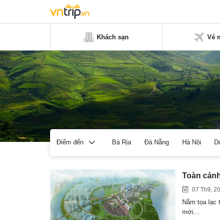
Khách sạn
Vé 
Bà Rịa
Đà Nẵng
Hà Nội
D
Điểm đến
Toàn cảnh
07 Th9, 2
Nằm tọa lạc 
mới…