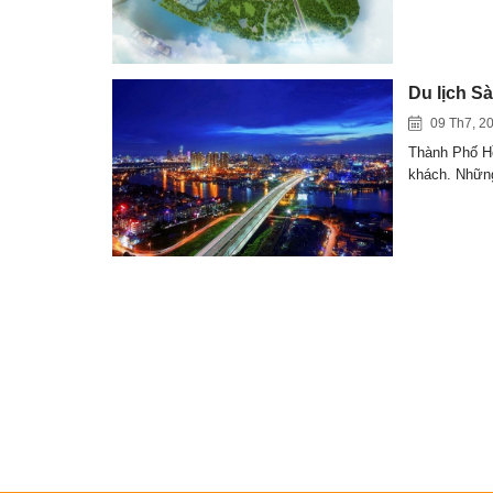
Du lịch S
09 Th7, 2
Thành Phố Hồ
khách. Nhữ