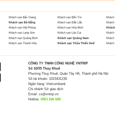
Khách sạn Bắc Giang
Khách sạn Bến Tre
Khách 
Khách sạn Đà Nẵng
Khách sạn Đắk Lắk
Khách 
Khách sạn Hải Phòng
Khách sạn Hòa Bình
Khách
Khách sạn Lạng Sơn
Khách sạn Lào Cai
Khách 
Khách sạn Quảng Bình
Khách sạn Quảng Nam
Khách 
Khách sạn Thanh Hóa
Khách sạn Thừa Thiên Huế
Khách 
CÔNG TY TNHH CÔNG NGHỆ VNTRIP
Số 10/55 Thụy Khuê
Phường Thuỵ Khuê, Quận Tây Hồ, Thành phố Hà Nội
Số tài khoản: 1023431230
Ngân hàng: Vietcombank
Chi nhánh Sở giao dịch
Email:
cs@vntrip.vn
Hotline:
0963 266 688