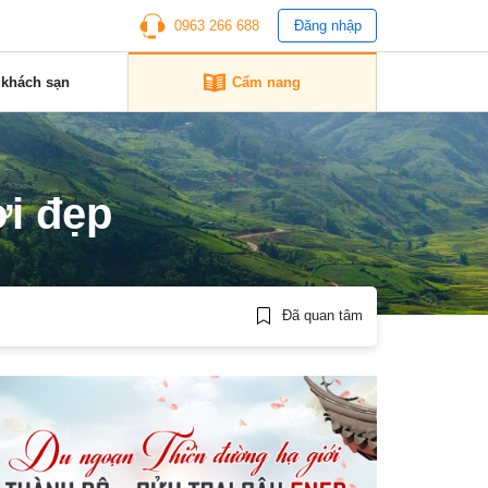
0963 266 688
Đăng nhập
 khách sạn
Cẩm nang
ơi đẹp
Đã quan tâm