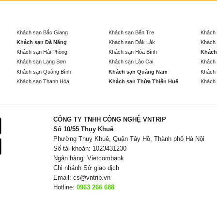
Khách sạn Bắc Giang
Khách sạn Bến Tre
Khách 
Khách sạn Đà Nẵng
Khách sạn Đắk Lắk
Khách 
Khách sạn Hải Phòng
Khách sạn Hòa Bình
Khách
Khách sạn Lạng Sơn
Khách sạn Lào Cai
Khách 
Khách sạn Quảng Bình
Khách sạn Quảng Nam
Khách 
Khách sạn Thanh Hóa
Khách sạn Thừa Thiên Huế
Khách 
CÔNG TY TNHH CÔNG NGHỆ VNTRIP
Số 10/55 Thụy Khuê
Phường Thuỵ Khuê, Quận Tây Hồ, Thành phố Hà Nội
Số tài khoản: 1023431230
Ngân hàng: Vietcombank
Chi nhánh Sở giao dịch
Email:
cs@vntrip.vn
Hotline:
0963 266 688