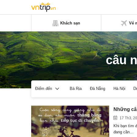
Khách sạn
Vé 
câu n
Bà Rịa
Đà Nẵng
Hà Nội
D
Điểm đến
Những câu
17 Th3, 2
Khi bạn tìm 
đang cần…