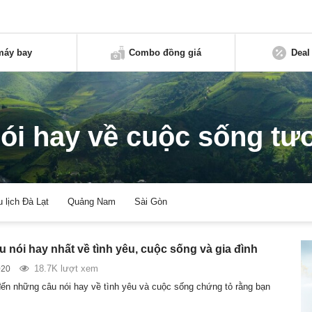
máy bay
Combo đồng giá
Deal
ói hay về cuộc sống tư
u lịch Đà Lạt
Quảng Nam
Sài Gòn
 nói hay nhất về tình yêu, cuộc sống và gia đình
18.7K lượt xem
020
đến những câu nói hay về tình yêu và cuộc sống chứng tỏ rằng bạn