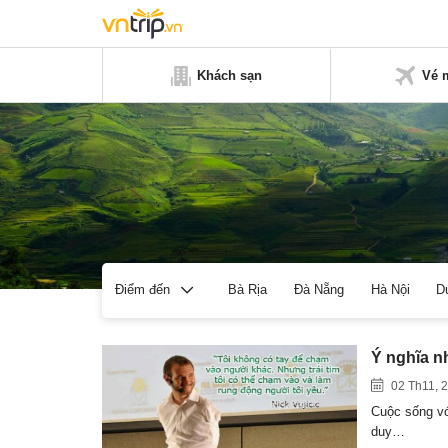
Khách sạn
Vé 
Bà Rịa
Đà Nẵng
Hà Nội
D
Điểm đến
Ý nghĩa n
02 Th11, 
Cuộc sống vớ
duy…