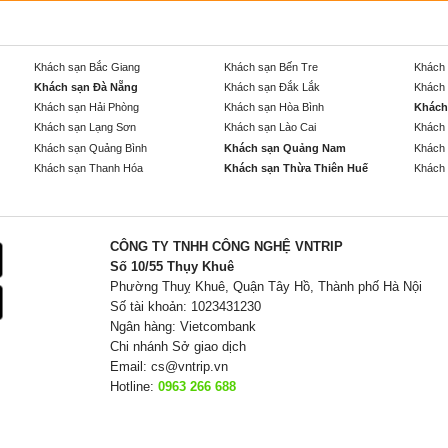
Khách sạn Bắc Giang
Khách sạn Bến Tre
Khách 
Khách sạn Đà Nẵng
Khách sạn Đắk Lắk
Khách 
Khách sạn Hải Phòng
Khách sạn Hòa Bình
Khách
Khách sạn Lạng Sơn
Khách sạn Lào Cai
Khách 
Khách sạn Quảng Bình
Khách sạn Quảng Nam
Khách 
Khách sạn Thanh Hóa
Khách sạn Thừa Thiên Huế
Khách 
CÔNG TY TNHH CÔNG NGHỆ VNTRIP
Số 10/55 Thụy Khuê
Phường Thuỵ Khuê, Quận Tây Hồ, Thành phố Hà Nội
Số tài khoản: 1023431230
Ngân hàng: Vietcombank
Chi nhánh Sở giao dịch
Email:
cs@vntrip.vn
Hotline:
0963 266 688