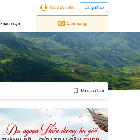
0963 266 688
Đăng nhập
 khách sạn
Cẩm nang
Đã quan tâm