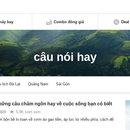
máy bay
Combo đồng giá
Deal
câu nói hay
u lịch Đà Lạt
Quảng Nam
Sài Gòn
hững câu châm ngôn hay về cuộc sống bạn có biết
5.9K lượt xem
2020
i bộn bề lo toan về cơm áo gạo tiền, áp lực từ nhiều phía, cách để