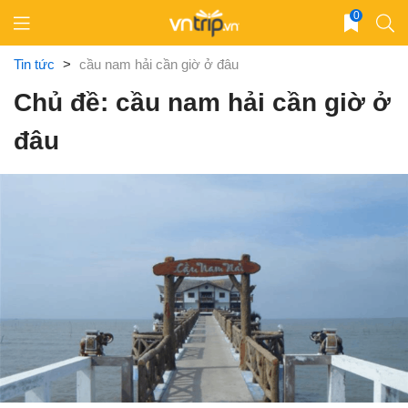
Skip
0
to
content
Tin tức
>
cầu nam hải cần giờ ở đâu
Chủ đề: cầu nam hải cần giờ ở
đâu