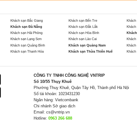
Khách sạn Bắc Giang
Khách sạn Bến Tre
Khách 
Khách sạn Đà Nẵng
Khách sạn Đắk Lắk
Khách 
Khách sạn Hải Phòng
Khách sạn Hòa Bình
Khách
Khách sạn Lạng Sơn
Khách sạn Lào Cai
Khách 
Khách sạn Quảng Bình
Khách sạn Quảng Nam
Khách 
Khách sạn Thanh Hóa
Khách sạn Thừa Thiên Huế
Khách 
CÔNG TY TNHH CÔNG NGHỆ VNTRIP
Số 10/55 Thụy Khuê
Phường Thuỵ Khuê, Quận Tây Hồ, Thành phố Hà Nội
Số tài khoản: 1023431230
Ngân hàng: Vietcombank
Chi nhánh Sở giao dịch
Email:
cs@vntrip.vn
Hotline:
0963 266 688