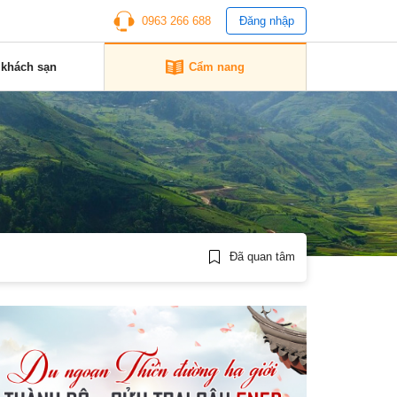
0963 266 688
Đăng nhập
 khách sạn
Cẩm nang
Đã quan tâm