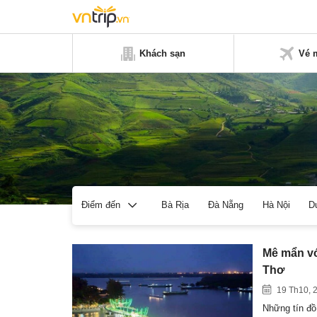
Khách sạn
Vé 
Bà Rịa
Đà Nẵng
Hà Nội
D
Điểm đến
Mê mẩn vớ
Thơ
19 Th10, 
Những tín đồ