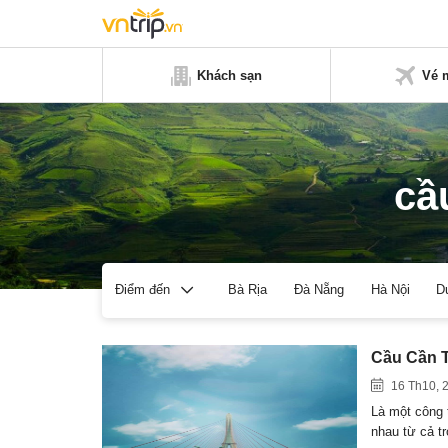
Khách sạn
Vé 
cầ
Bà Rịa
Đà Nẵng
Hà Nội
D
Điểm đến
Cầu Cần T
16 Th10, 
Là một công 
nhau từ cả t