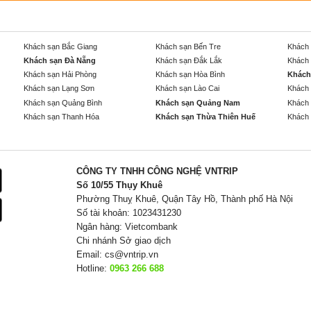
Khách sạn Bắc Giang
Khách sạn Bến Tre
Khách 
Khách sạn Đà Nẵng
Khách sạn Đắk Lắk
Khách 
Khách sạn Hải Phòng
Khách sạn Hòa Bình
Khách
Khách sạn Lạng Sơn
Khách sạn Lào Cai
Khách 
Khách sạn Quảng Bình
Khách sạn Quảng Nam
Khách 
Khách sạn Thanh Hóa
Khách sạn Thừa Thiên Huế
Khách 
CÔNG TY TNHH CÔNG NGHỆ VNTRIP
Số 10/55 Thụy Khuê
Phường Thuỵ Khuê, Quận Tây Hồ, Thành phố Hà Nội
Số tài khoản: 1023431230
Ngân hàng: Vietcombank
Chi nhánh Sở giao dịch
Email:
cs@vntrip.vn
Hotline:
0963 266 688