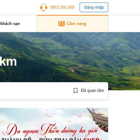
0963 266 688
Đăng nhập
 khách sạn
Cẩm nang
 km
Đã quan tâm