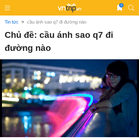
Skip
0
to
content
Tin tức
>
cầu ánh sao q7 đi đường nào
Chủ đề: cầu ánh sao q7 đi
đường nào