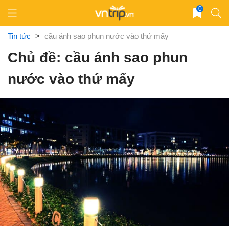
Skip
0
to
content
Tin tức
>
cầu ánh sao phun nước vào thứ mấy
Chủ đề: cầu ánh sao phun
nước vào thứ mấy