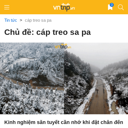
Skip
0
to
content
Tin tức
>
cáp treo sa pa
Chủ đề: cáp treo sa pa
Kinh nghiệm săn tuyết cần nhớ khi đặt chân đến