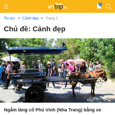
Skip
0
to
content
Tin tức
>
Cảnh đẹp
>
Trang 2
Chủ đề: Cảnh đẹp
Ngắm làng cổ Phú Vinh (Nha Trang) bằng xe