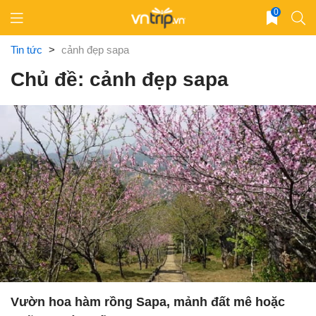
Skip
0
to
content
Tin tức
>
cảnh đẹp sapa
Chủ đề: cảnh đẹp sapa
Vườn hoa hàm rồng Sapa, mảnh đất mê hoặc