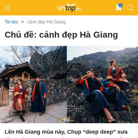
Skip
0
to
content
Tin tức
>
cảnh đẹp Hà Giang
Chủ đề: cảnh đẹp Hà Giang
Lên Hà Giang mùa này, Chụp “deep deep” xưa