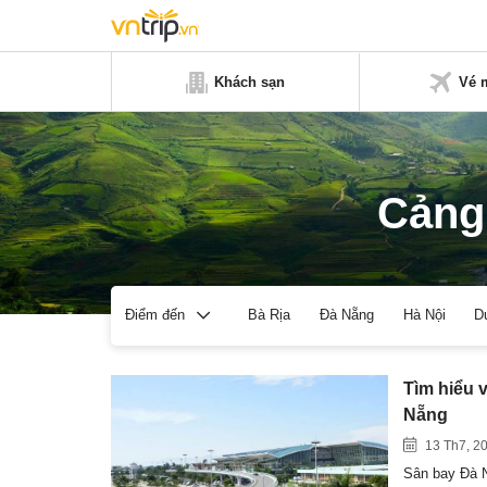
Khách sạn
Vé 
Cảng
Bà Rịa
Đà Nẵng
Hà Nội
D
Điểm đến
Tìm hiểu 
Nẵng
13 Th7, 2
Sân bay Đà N