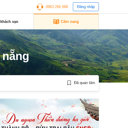
0963 266 688
Đăng nhập
 khách sạn
Cẩm nang
 nẵng
Đã quan tâm