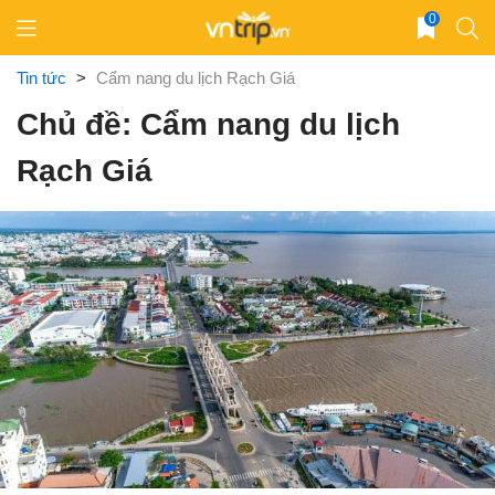
Skip
0
to
content
Tin tức
>
Cẩm nang du lịch Rạch Giá
Chủ đề: Cẩm nang du lịch
Rạch Giá