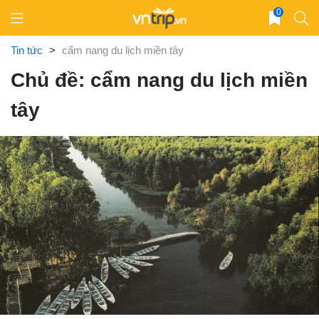
Skip
0
to
content
Tin tức
>
cẩm nang du lịch miền tây
Chủ đề: cẩm nang du lịch miền
tây