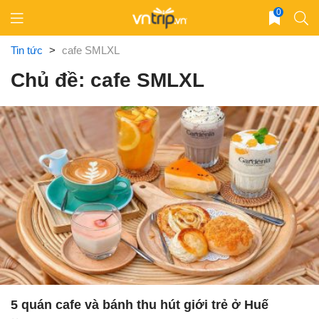
Skip
0
to
content
Tin tức
>
cafe SMLXL
Chủ đề: cafe SMLXL
5 quán cafe và bánh thu hút giới trẻ ở Huế