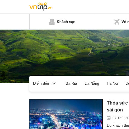
Khách sạn
Vé 
Bà Rịa
Đà Nẵng
Hà Nội
D
Điểm đến
Thỏa sức 
sài gòn
07 Th9, 2
Du khách thư