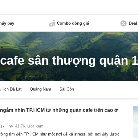
máy bay
Combo đồng giá
Deal
cafe sân thượng quận 
u lịch Đà Lạt
Quảng Nam
Sài Gòn
ngắm nhìn TP.HCM từ những quán cafe trên cao ở
41.7K lượt xem
017
ờng tìm đến TP.HCM như một nơi để xả stress, bởi nơi đây được