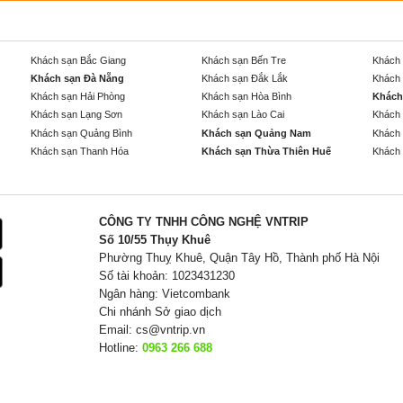
Khách sạn Bắc Giang
Khách sạn Bến Tre
Khách 
Khách sạn Đà Nẵng
Khách sạn Đắk Lắk
Khách 
Khách sạn Hải Phòng
Khách sạn Hòa Bình
Khách
Khách sạn Lạng Sơn
Khách sạn Lào Cai
Khách 
Khách sạn Quảng Bình
Khách sạn Quảng Nam
Khách 
Khách sạn Thanh Hóa
Khách sạn Thừa Thiên Huế
Khách 
CÔNG TY TNHH CÔNG NGHỆ VNTRIP
Số 10/55 Thụy Khuê
Phường Thuỵ Khuê, Quận Tây Hồ, Thành phố Hà Nội
Số tài khoản: 1023431230
Ngân hàng: Vietcombank
Chi nhánh Sở giao dịch
Email:
cs@vntrip.vn
Hotline:
0963 266 688