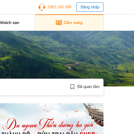
0963 266 688
Đăng nhập
 khách sạn
Cẩm nang
1
Đã quan tâm