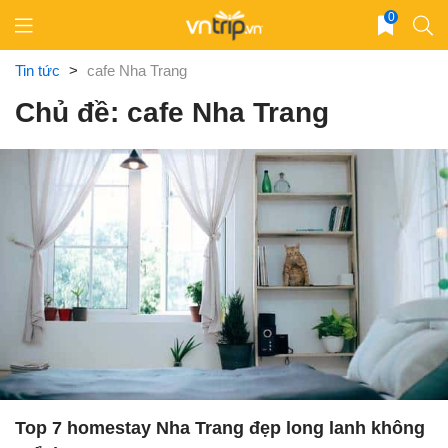
Skip
0
to
content
Tin tức
>
cafe Nha Trang
Chủ đề: cafe Nha Trang
Top 7 homestay Nha Trang đẹp long lanh không