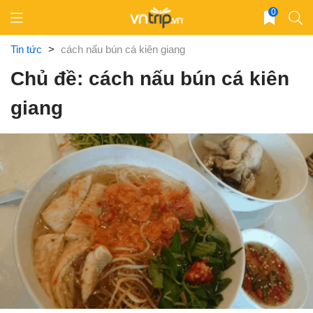
Skip
0
to
content
Tin tức
>
cách nấu bún cá kiên giang
Chủ đề: cách nấu bún cá kiên
giang