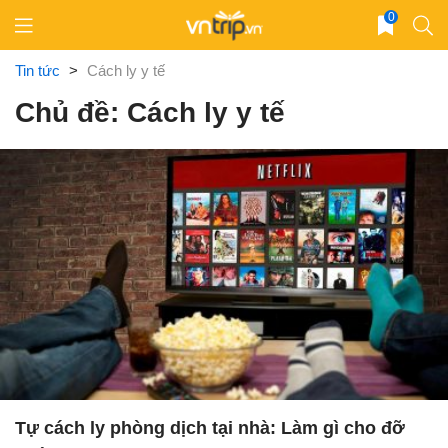
Skip
0
to
content
Tin tức
>
Cách ly y tế
Chủ đề: Cách ly y tế
Tự cách ly phòng dịch tại nhà: Làm gì cho đỡ