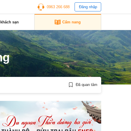
0963 266 688
Đăng nhập
 khách sạn
Cẩm nang
ng
Đã quan tâm