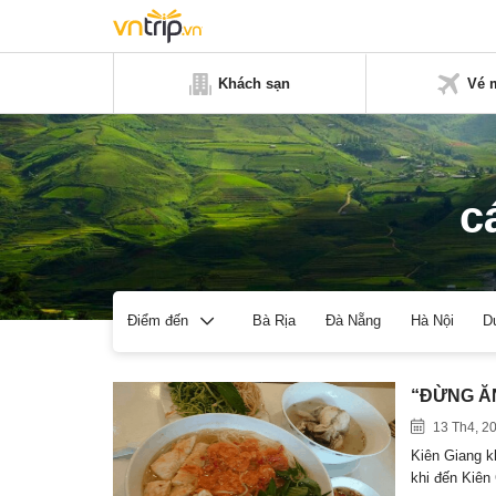
Khách sạn
Vé 
c
Bà Rịa
Đà Nẵng
Hà Nội
D
Điểm đến
“ĐỪNG ĂN
13 Th4, 2
Kiên Giang k
khi đến Kiê