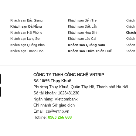
Khách sạn Bắc Giang
Khách sạn Bến Tre
Khách 
Khách sạn Đà Nẵng
Khách sạn Đắk Lắk
Khách 
Khách sạn Hải Phòng
Khách sạn Hòa Bình
Khách
Khách sạn Lạng Sơn
Khách sạn Lào Cai
Khách 
Khách sạn Quảng Bình
Khách sạn Quảng Nam
Khách 
Khách sạn Thanh Hóa
Khách sạn Thừa Thiên Huế
Khách 
CÔNG TY TNHH CÔNG NGHỆ VNTRIP
Số 10/55 Thụy Khuê
Phường Thuỵ Khuê, Quận Tây Hồ, Thành phố Hà Nội
Số tài khoản: 1023431230
Ngân hàng: Vietcombank
Chi nhánh Sở giao dịch
Email:
cs@vntrip.vn
Hotline:
0963 266 688