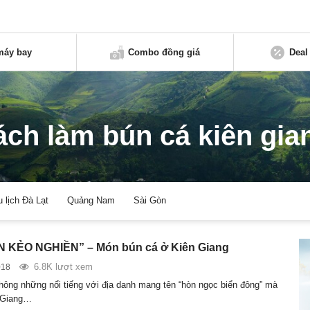
máy bay
Combo đồng giá
Deal
ách làm bún cá kiên gia
u lịch Đà Lạt
Quảng Nam
Sài Gòn
 KẺO NGHIỀN” – Món bún cá ở Kiên Giang
6.8K lượt xem
018
hông những nổi tiếng với địa danh mang tên “hòn ngọc biển đông” mà
n Giang…